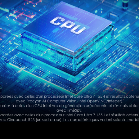
rées avec celles d'un processeur Intel Core Ultra 7 155H et résultats obtenus
avec Procyon AI Computer Vision (Intel OpenVINO/Integer).
es à celles d'un GPU Intel Arc de génération précédente et résultats obten
avec TimeSpy.
rées avec celles d'un processeur Intel Core Ultra 7 155H et résultats obtenus
vec Cinebench R23 (un seul cœur). Les caractéristiques varient selon le modèl