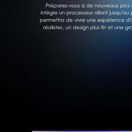
Préparez-vous à de nouveaux pics d
intègre un processeur allant jusqu'au 
permettra de vivre une expérience d'I
réalistes, un design plus fin et une 