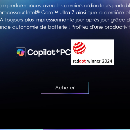
e performances avec les derniers ordinateurs portables
processeur Intel® Core™ Ultra 7 ainsi que la dernière 
A toujours plus impressionnante jour après jour grâc
grande autonomie de batterie ! Profitez d'une productivit
Acheter