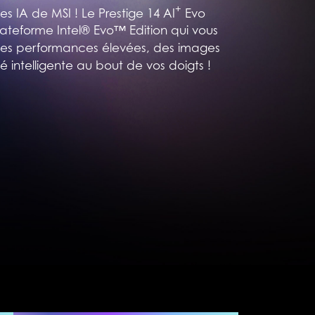
+
 IA de MSI ! Le Prestige 14 AI
Evo
plateforme Intel® Evo™ Edition qui vous
e des performances élevées, des images
é intelligente au bout de vos doigts !