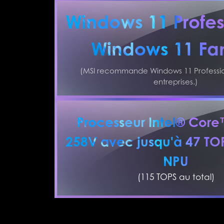
Windows 11 Profes
Windows 11 Fam
(MSI recommande Windows 11 Professio
entreprises.)
Processeur Intel® Core
258V avec jusqu'à 47 TOP
NPU
(115 TOPS au total)