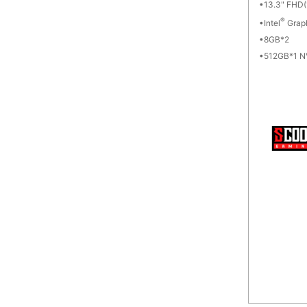
13.3" FHD(
®
Intel
Grap
8GB*2
512GB*1 N