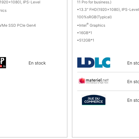
1920x1080), IPS-Level
11 Pro for business.)
13.3" FHD(1920x1080), IPS-Level
hics
100%sRGB(Typical)
®
VMe SSD PCIe Gen4
Intel
Graphics
16GB*1
512GB*1
En stock
En st
En st
En st