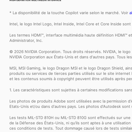
* La disponibilité de la touche Copilot varie selon le marché. Voir
a
Intel, le logo Intel Logo, Intel Inside, Intel Core et Core Inside s
Les termes HDMI™, interface multimédia haute définition HDMI™ 
Administrator, Inc.
© 2026 NVIDIA Corporation. Tous droits réservés. NVIDIA, le l
NVIDIA Corporation aux États-Unis et dans d'autres pays. Tous les
MSI, MSI Gaming, le logo Dragon MSI et le logo Dragon Shield, ai
produits ou services de tierces parties utilisés sur le site inter
et les contenus soumis à copyright peuvent être utilisés après p
1. Les caractéristiques sont sujettes à certaines modifications sa
Les photos de produits Adobe sont utilisées avec la permission
Etats-Unis et/ou dans d'autres pays. Les photos d'Autodesk sont u
Les tests MIL-STD 810H ou MIL-STD 810G sont effectués sur une 
de la Défense des États-Unis, ni qu’ils sont aptes à une utilisatio
ces conditions de tests. Tout dommage causé lors de tests similai