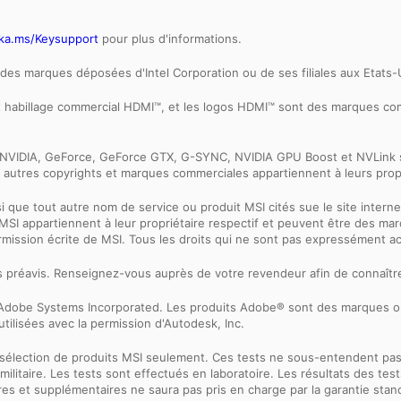
ka.ms/Keysupport
pour plus d'informations.
ont des marques déposées d'Intel Corporation ou de ses filiales aux Etats
et habillage commercial HDMI™, et les logos HDMI™ sont des marques 
ogo NVIDIA, GeForce, GeForce GTX, G-SYNC, NVIDIA GPU Boost et NVLin
 autres copyrights et marques commerciales appartiennent à leurs propr
nsi que tout autre nom de service ou produit MSI cités sue le site int
net MSI appartiennent à leur propriétaire respectif et peuvent être des
ermission écrite de MSI. Tous les droits qui ne sont pas expressément 
ns préavis. Renseignez-vous auprès de votre revendeur afin de connaître
 d'Adobe Systems Incorporated. Les produits Adobe® sont des marques
tilisées avec la permission d'Autodesk, Inc.
sélection de produits MSI seulement. Ces tests ne sous-entendent pa
n militaire. Les tests sont effectués en laboratoire. Les résultats des 
res et supplémentaires ne saura pas pris en charge par la garantie stan