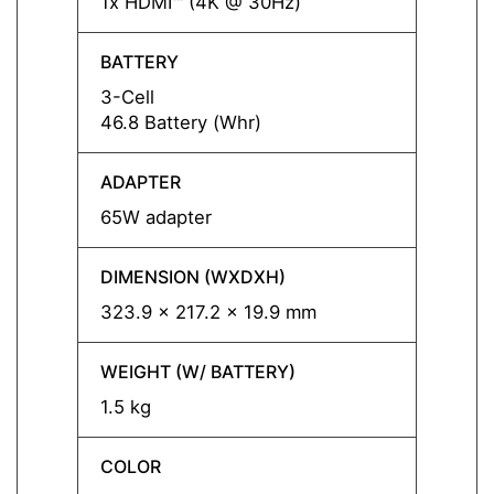
1x HDMI™ (4K @ 30Hz)
1x HD
BATTERY
BATT
3-Cell
3-Cell
46.8 Battery (Whr)
46.8 B
ADAPTER
ADAP
65W adapter
65W a
DIMENSION (WXDXH)
DIMEN
323.9 x 217.2 x 19.9 mm
323.9
WEIGHT (W/ BATTERY)
WEIGH
1.5 kg
1.5 kg
COLOR
COLO