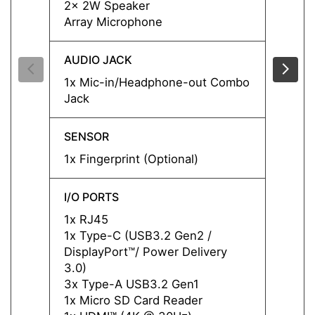
2x 2W Speaker
2x 2W
Array Microphone
Array
AUDIO JACK
AUDIO
1x Mic-in/Headphone-out Combo
1x Mi
Jack
Jack
SENSOR
SENS
1x Fingerprint (Optional)
1x Fin
I/O PORTS
I/O P
1x RJ45
1x RJ
1x Type-C (USB3.2 Gen2 /
1x Ty
DisplayPort™/ Power Delivery
Displa
3.0)
3.0)
3x Type-A USB3.2 Gen1
3x Ty
1x Micro SD Card Reader
1x Mi