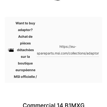
Want to buy
adaptor?
Achat de
pièces
https://eu-
détachées
spareparts.msi.com/collections/adaptor
sur la
boutique
européenne
MSI officielle /
Commercial 14 B1MXG
Co