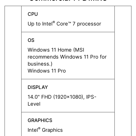
CPU
CPU
®
Up to Intel
Core™ 7 processor
Up to 
OS
OS
Windows 11 Home (MSI
Windo
recommends Windows 11 Pro for
recom
business.)
busine
Windows 11 Pro
Windo
DISPLAY
DISPL
14.0" FHD (1920x1080), IPS-
14.0"
Level
Level
GRAPHICS
GRAP
®
®
Intel
Graphics
Intel