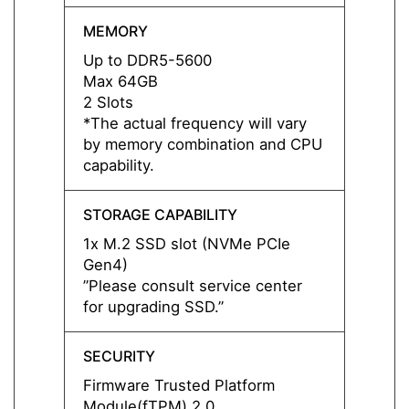
MEMORY
MEMO
Up to DDR5-5600
DDR4
Max 64GB
Max 
2 Slots
2 Slot
*The actual frequency will vary
by memory combination and CPU
capability.
STORAGE CAPABILITY
STORA
1x M.2 SSD slot (NVMe PCIe
1x M.
Gen4)
Gen4)
”Please consult service center
for upgrading SSD.”
SECURITY
SECUR
Firmware Trusted Platform
Firmw
Module(fTPM) 2.0
Modul