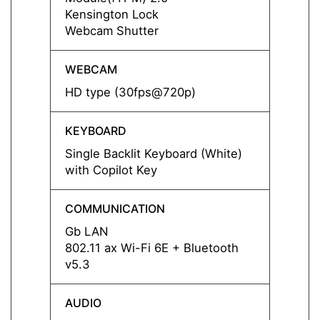
Kensington Lock
Webca
Webcam Shutter
Kensi
WEBCAM
WEBC
HD type (30fps@720p)
HD ty
KEYBOARD
KEYB
Single Backlit Keyboard (White)
Single
with Copilot Key
with C
COMMUNICATION
COMM
Gb LAN
Gb L
802.11 ax Wi-Fi 6E + Bluetooth
802.11
v5.3
v5.3
AUDIO
AUDI