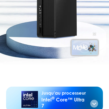
✕
Jusqu’au processeur
®
Intel
Core™ Ultra
7