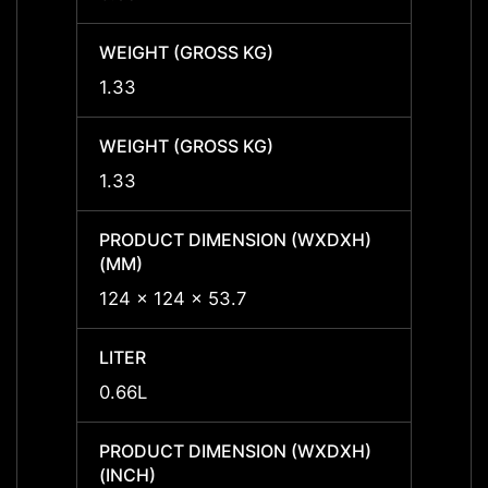
WEIGHT (GROSS KG)
WEIGH
1.33
1.33
WEIGHT (GROSS KG)
WEIGH
1.33
1.33
PRODUCT DIMENSION (WXDXH)
PRODU
(MM)
(MM)
124 x 124 x 53.7
124 x
LITER
LITER
0.66L
0.66L
PRODUCT DIMENSION (WXDXH)
PRODU
(INCH)
(INCH