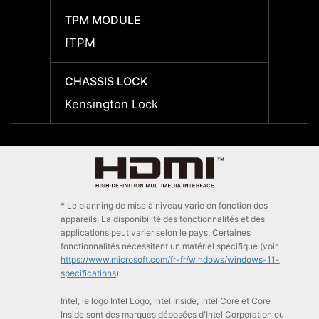
TPM MODULE
TPM 
fTPM
fTPM
CHASSIS LOCK
CHASS
Kensington Lock
Kensi
* Le planning de mise à niveau varie en fonction des
appareils. La disponibilité des fonctionnalités et des
applications peut varier selon le pays. Certaines
fonctionnalités nécessitent un matériel spécifique (voir
https://www.microsoft.com/fr-fr/windows/windows-11-
specifications
).
Intel, le logo Intel Logo, Intel Inside, Intel Core et Core
Inside sont des marques déposées d'Intel Corporation ou