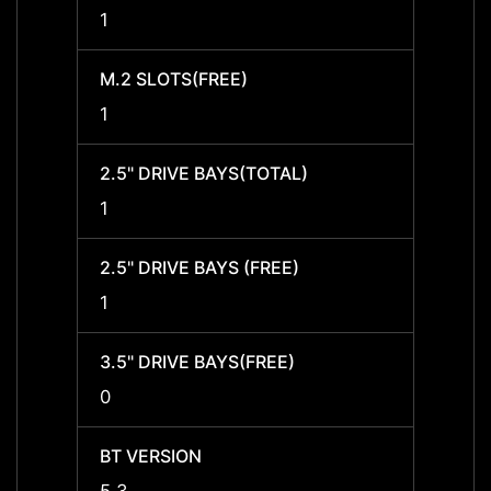
1
1
M.2 SLOTS(FREE)
M.2 S
1
1
2.5" DRIVE BAYS(TOTAL)
2.5" 
1
1
2.5" DRIVE BAYS (FREE)
2.5" D
1
1
3.5" DRIVE BAYS(FREE)
3.5" 
0
0
BT VERSION
BT VE