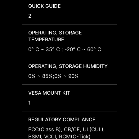
QUICK GUIDE
QUICK
2
2
OPERATING, STORAGE
OPERA
TEMPERATURE
TEMP
0° C ~ 35° C ; -20° C ~ 60° C
0° C ~
OPERATING, STORAGE HUMIDITY
OPERA
0% ~ 85%;0% ~ 90%
0% ~ 
VESA MOUNT KIT
VESA 
1
1
REGULATORY COMPLIANCE
REGU
FCC(Class B), CB/CE, UL(CUL),
FCC(C
BSMI, VCCI, RCM(C-Tick)
BSMI,