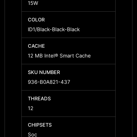
15W
15W
COLOR
COLO
ID1/Black-Black-Black
ID1/Bl
CACHE
CACH
12 MB Intel® Smart Cache
12 MB
SKU NUMBER
SKU 
936-B0A821-437
936-B
THREADS
THRE
12
12
CHIPSETS
CHIPS
Soc
Soc