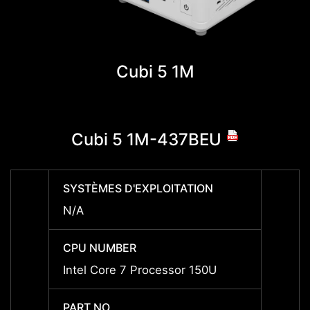
Cubi 5 1M
Cubi 5 1M-437BEU
Cu
SYSTÈMES D'EXPLOITATION
SYSTÈ
N/A
N/A
CPU NUMBER
CPU 
Intel Core 7 Processor 150U
Intel 
PART NO
PART 