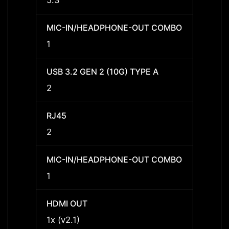
5.3
5.3
MIC-IN/HEADPHONE-OUT COMBO
MIC-
1
1
USB 3.2 GEN 2 (10G) TYPE A
USB 3
2
2
RJ45
RJ45
2
2
MIC-IN/HEADPHONE-OUT COMBO
MIC-
1
1
HDMI OUT
HDMI 
1x (v2.1)
1x (v2