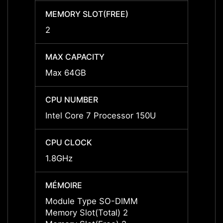
MEMORY SLOT(FREE)
MEMOR
2
2
MAX CAPACITY
MAX C
Max 64GB
Max 
CPU NUMBER
CPU 
Intel Core 7 Processor 150U
Intel 
CPU CLOCK
CPU 
1.8GHz
1.4GH
MÉMOIRE
MÉMO
Module Type SO-DIMM
Modul
Memory Slot(Total) 2
Memory