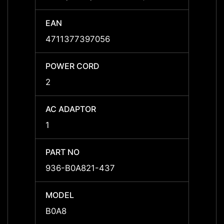
EAN
EAN
4711377397056
47113
POWER CORD
POWE
2
2
AC ADAPTOR
AC A
1
1
PART NO
PART 
936-B0A821-437
936-B
MODEL
MODE
B0A8
B0A8