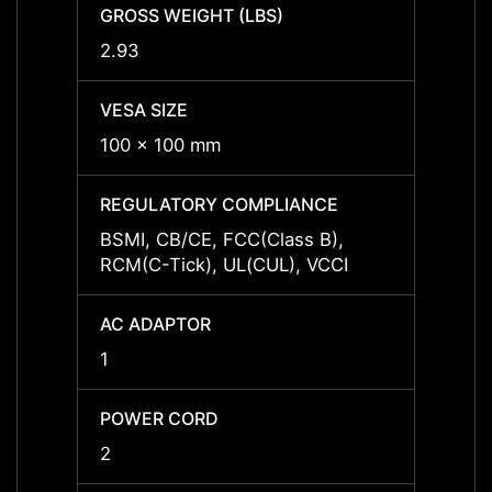
GROSS WEIGHT (LBS)
GROSS
2.93
2.93
VESA SIZE
VESA 
100 x 100 mm
100 x
REGULATORY COMPLIANCE
REGU
BSMI, CB/CE, FCC(Class B),
BSMI,
RCM(C-Tick), UL(CUL), VCCI
RCM(C
AC ADAPTOR
AC A
1
1
POWER CORD
POWE
2
2