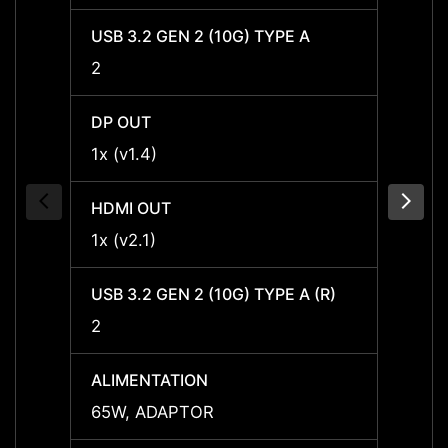
USB 3.2 GEN 2 (10G) TYPE A
USB 3
2
2
DP OUT
DP OU
1x (v1.4)
1x (v1
HDMI OUT
HDMI 
1x (v2.1)
1x (v2
USB 3.2 GEN 2 (10G) TYPE A (R)
USB 3.
2
2
ALIMENTATION
ALIME
65W, ADAPTOR
65W,