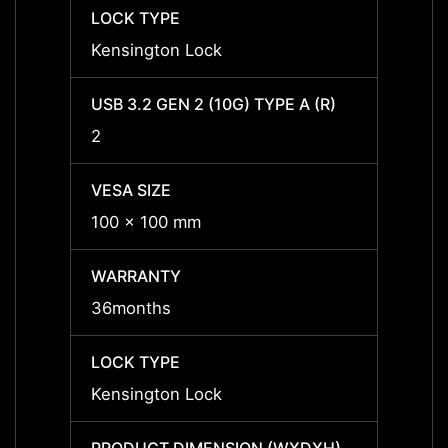
LOCK TYPE
LOCK 
Kensington Lock
Kensi
USB 3.2 GEN 2 (10G) TYPE A (R)
USB 3.
2
2
VESA SIZE
VESA 
100 x 100 mm
100 x
WARRANTY
WARR
36months
36mon
LOCK TYPE
LOCK 
Kensington Lock
Kensi