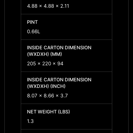
4.88 x 4.88 x 2.11
4.88 x
PINT
PINT
0.66L
0.66L
INSIDE CARTON DIMENSION
INSID
(WXDXH) (MM)
(WXDX
205 x 220 x 94
205 x
INSIDE CARTON DIMENSION
INSID
(WXDXH) (INCH)
(WXDX
8.07 x 8.66 x 3.7
8.07 x
NET WEIGHT (LBS)
NET W
1.3
1.3