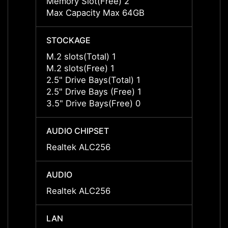
Memory Slot(Free) 2
Memor
Max Capacity Max 64GB
Max C
STOCKAGE
STOC
M.2 slots(Total) 1
M.2 sl
M.2 slots(Free) 1
M.2 sl
2.5" Drive Bays(Total) 1
2.5" D
2.5" Drive Bays (Free) 1
2.5" D
3.5" Drive Bays(Free) 0
3.5" D
AUDIO CHIPSET
AUDIO
Realtek ALC256
Realt
AUDIO
AUDI
Realtek ALC256
Realt
LAN
LAN