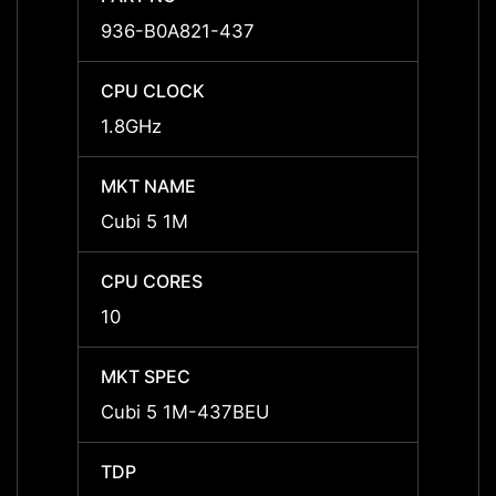
936-B0A821-437
936-B
CPU CLOCK
CPU 
1.8GHz
1.4GH
MKT NAME
MKT 
Cubi 5 1M
Cubi 
CPU CORES
CPU 
10
10
MKT SPEC
MKT 
Cubi 5 1M-437BEU
Cubi 
TDP
TDP