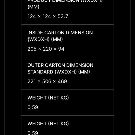
PRODUCT DIMENSION (WXDXH)
PRODU
(MM)
(MM)
124 x 124 x 53.7
124 x
INSIDE CARTON DIMENSION
INSID
(WXDXH) (MM)
(WXDX
205 x 220 x 94
205 x
OUTER CARTON DIMENSION
OUTER
STANDARD (WXDXH) (MM)
STAND
221 x 506 x 469
221 x
WEIGHT (NET KG)
WEIGH
0.59
0.59
WEIGHT (NET KG)
WEIGH
0.59
0.59