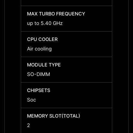
MAX TURBO FREQUENCY
MAX 
up to 5.40 GHz
up to
CPU COOLER
CPU 
Air cooling
Air co
MODULE TYPE
MODU
SO-DIMM
SO-D
CHIPSETS
CHIPS
Soc
Soc
MEMORY SLOT(TOTAL)
MEMOR
2
2