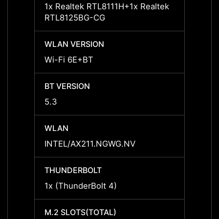
1x Realtek RTL8111H+1x Realtek
1x Re
RTL8125BG-CG
RTL8
WLAN VERSION
WLAN
Wi-Fi 6E+BT
Wi-Fi
BT VERSION
BT VE
5.3
5.3
WLAN
WLAN
INTEL/AX211.NGWG.NV
INTEL
THUNDERBOLT
THUN
1x (ThunderBolt 4)
1x (Th
M.2 SLOTS(TOTAL)
M.2 S