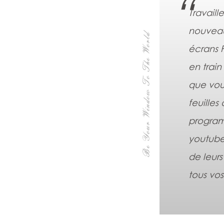
Travaill
nouveau
écrans 
en trai
que vou
feuilles
program
youtubeu
de leur
tous vos