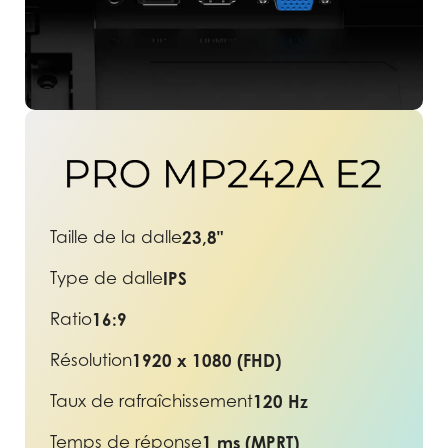
Taille de la dalle
23,8"
Type de dalle
IPS
Ratio
16:9
Résolution
1920 x 1080 (FHD)
Taux de rafraîchissement
120 Hz
Temps de réponse
1 ms (MPRT)