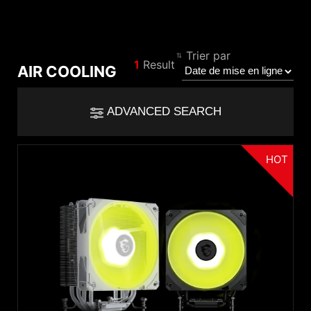
Comparer le résultat
Trier par
1
Result
AIR COOLING
*
Les différences sont marquées en rouge
Filter
ADVANCED SEARCH
Filter
Retour
{{feature}}
HOT
Clear All
Réinitialiser
{{thistitle1[key] || title[key]}}
{{item}}